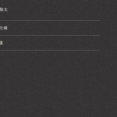
 敬太
 元輝
 優