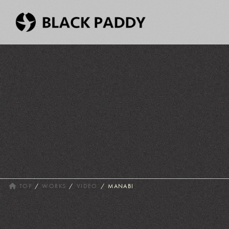
コ
ナ
ン
ビ
テ
ゲ
ン
ー
ツ
シ
へ
ョ
ス
ン
キ
に
ッ
移
プ
動
TOP
WORKS
VIDEO
MANABI