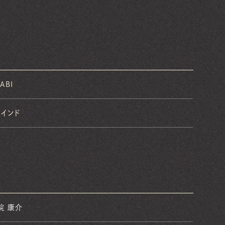
ABI
・インド
院 康介